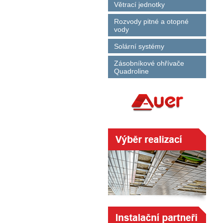
Větrací jednotky
Rozvody pitné a otopné
vody
Solární systémy
Zásobníkové ohřívače
Quadroline