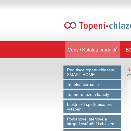
Ceny / Katalog produktů
B2
Regulace topení-chlazení/
Ú
SMART HOME
ve
Tepelná čerpadla
Topné rohože a kabely
Elektrické spotřebiče pro
vytápění
Podlahové, stěnové a
stropní vytápění i chlazení