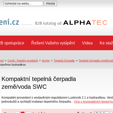
B spolupráce
Řešení Vašeho vytápění
Videa
Ke staž
vod
>
Ceník / Katalog produktů
>
Archiv
>
Tepelná čerpadla
>
Tepelná čerpadla země/voda
stavěnou hydraulikou
Kompaktní tepelná čerpadla
země/voda SWC
Kompaktní provedení s vestavěným regulátorem Luxtronik 2.1 a hydraulikou. Vesta
jednodušší a rychlejší instalaci tepelného čerpadla...
Více o kompaktních tepelný