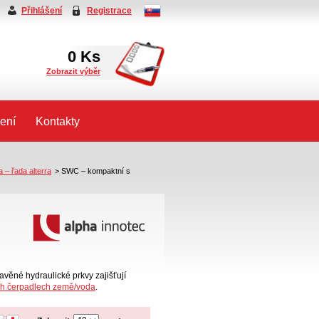
Přihlášení
Registrace
0
Ks
Zobrazit výběr
ení
Kontakty
 – řada alterra
>
SWC – kompaktní s
věné hydraulické prkvy zajišťují
ch čerpadlech země/voda
.