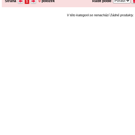
Strana
0
položek
Řadit podle
1
V této kategorii se nenachází žádné produkty.