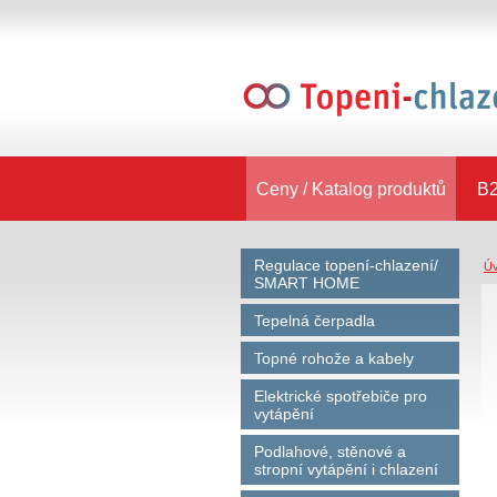
Ceny / Katalog produktů
B2
Regulace topení-chlazení/
Ú
SMART HOME
Tepelná čerpadla
Topné rohože a kabely
Elektrické spotřebiče pro
vytápění
Podlahové, stěnové a
stropní vytápění i chlazení