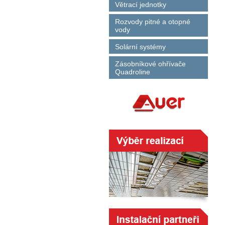
Větrací jednotky
Rozvody pitné a otopné
vody
Solární systémy
Zásobníkové ohřívače
Quadroline