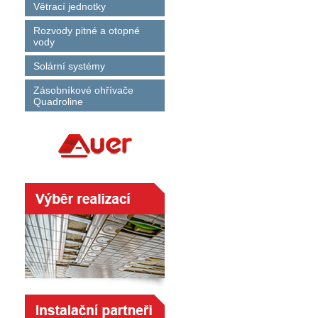
Větrací jednotky
Rozvody pitné a otopné
vody
Solární systémy
Zásobníkové ohřívače
Quadroline