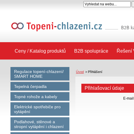
Ceny / Katalog produktů
B2B spolupráce
Řešení 
Regulace topení-chlazení/
Úvod
>
Přihlášení
SMART HOME
Tepelná čerpadla
Přihlašovací údaje
Topné rohože a kabely
E-mail
Elektrické spotřebiče pro
vytápění
Podlahové, stěnové a
stropní vytápění i chlazení