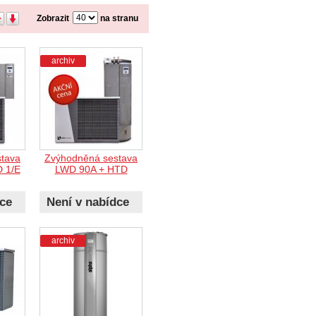
Zobrazit
na stranu
archiv
tava
Zvýhodněná sestava
 1/E
LWD 90A + HTD
dce
Není v nabídce
archiv