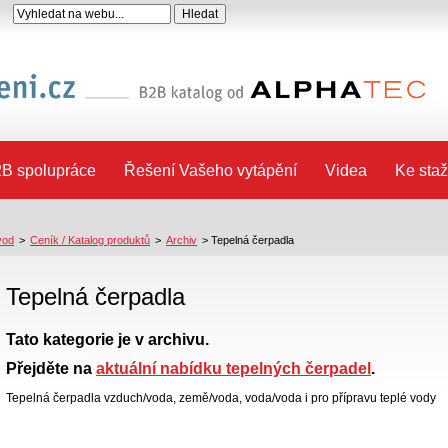
B spolupráce
Řešení Vašeho vytápění
Videa
Ke staž
vod
>
Ceník / Katalog produktů
>
Archiv
>
Tepelná čerpadla
Tepelná čerpadla
Tato kategorie je v archivu.
Přejděte na
aktuální nabídku tepelných čerpadel
.
Tepelná čerpadla vzduch/voda, země/voda, voda/voda i pro přípravu teplé vody