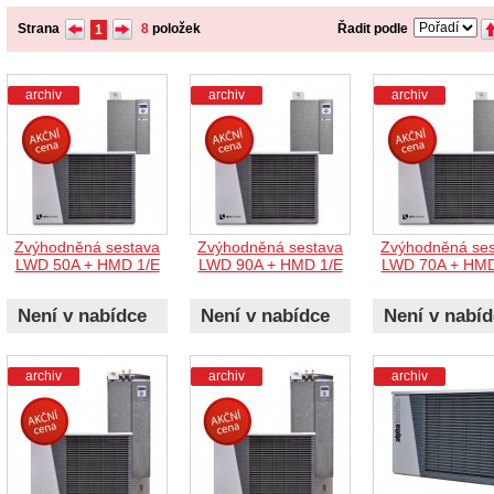
Strana
8
položek
Řadit podle
1
archiv
archiv
archiv
Zvýhodněná sestava
Zvýhodněná sestava
Zvýhodněná ses
LWD 50A + HMD 1/E
LWD 90A + HMD 1/E
LWD 70A + HMD
Není v nabídce
Není v nabídce
Není v nabí
archiv
archiv
archiv