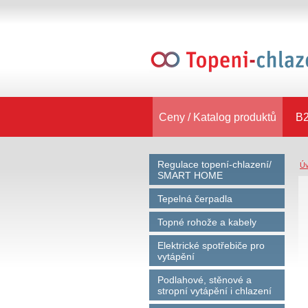
Ceny / Katalog produktů
B2
Regulace topení-chlazení/
Ú
SMART HOME
Tepelná čerpadla
Topné rohože a kabely
Elektrické spotřebiče pro
vytápění
Podlahové, stěnové a
stropní vytápění i chlazení