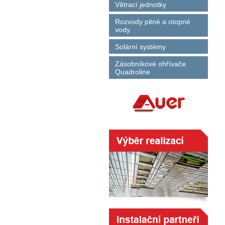
Větrací jednotky
Rozvody pitné a otopné
vody
Solární systémy
Zásobníkové ohřívače
Quadroline