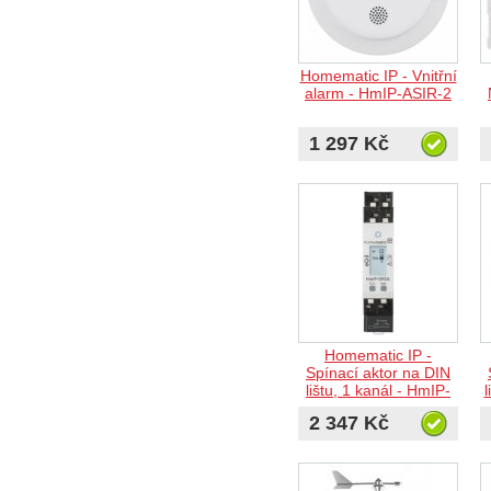
Homematic IP - Vnitřní
alarm - HmIP-ASIR-2
1 297 Kč
Homematic IP -
Spínací aktor na DIN
lištu, 1 kanál - HmIP-
l
DRSI1
2 347 Kč