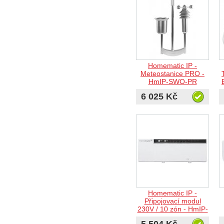
Homematic IP -
Meteostanice PRO -
HmIP-SWO-PR
6 025 Kč
Homematic IP -
Připojovací modul
230V / 10 zón - HmIP-
FAL230-C10