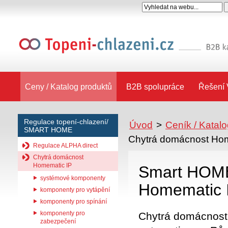
Ceny / Katalog produktů
B2B spolupráce
Řešení 
Regulace topení-chlazení/
Úvod
>
Ceník / Katal
SMART HOME
Chytrá domácnost Hom
Regulace ALPHA direct
Chytrá domácnost
Homematic IP
Smart HOME
systémové komponenty
Homematic 
komponenty pro vytápění
komponenty pro spínání
komponenty pro
Chytrá domácnost
zabezpečení