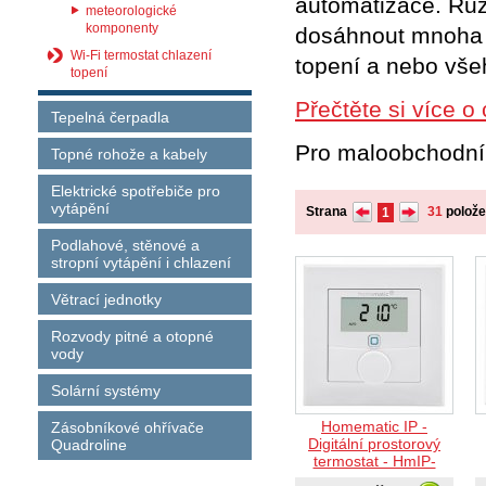
automatizace.
Růz
meteorologické
komponenty
dosáhnout mnoha ř
Wi-Fi termostat chlazení
topení a nebo vše
topení
Přečtěte si více 
Tepelná čerpadla
Pro maloobchodn
Topné rohože a kabely
Elektrické spotřebiče pro
vytápění
Strana
31
polož
1
Podlahové, stěnové a
stropní vytápění i chlazení
Větrací jednotky
Rozvody pitné a otopné
vody
Solární systémy
Homematic IP -
Zásobníkové ohřívače
Digitální prostorový
Quadroline
termostat - HmIP-
WTH-1