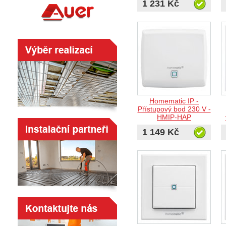
1 231 Kč
Homematic IP -
Přístupový bod 230 V -
HMIP-HAP
1 149 Kč