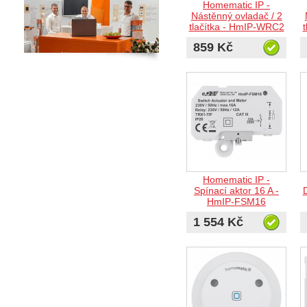
Homematic IP -
Nástěnný ovladač / 2
tlačítka - HmIP-WRC2
859 Kč
Homematic IP -
Spínací aktor 16 A -
HmIP-FSM16
1 554 Kč