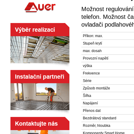
Možnost regulování
telefon. Možnost ča
ovladači podlahové
Příkon: max.
Stupeň krytí
max. dosah
Provozní napětí
výška
Frekvence
Série
Způsob montáže
Šířka
Napájení
Přenos dat
Bezdrátový standard
Rozměr, hloubka
Komponenty Smart Home