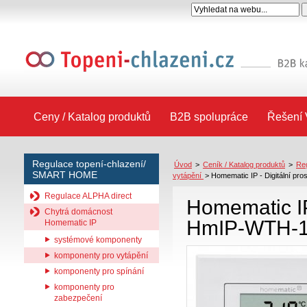
Ceny / Katalog produktů
B2B spolupráce
Řešení 
Regulace topení-chlazení/
Úvod
>
Ceník / Katalog produktů
>
Re
SMART HOME
vytápění
>
Homematic IP - Digitální pr
Regulace ALPHA direct
Homematic IP 
Chytrá domácnost
HmIP-WTH-
Homematic IP
systémové komponenty
komponenty pro vytápění
komponenty pro spínání
komponenty pro
zabezpečení