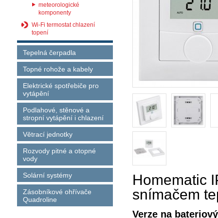
meteorologické
komponenty
Wi-Fi termostat chlazení
topení
Tepelná čerpadla
Topné rohože a kabely
Elektrické spotřebiče pro
vytápění
Podlahové, stěnové a
stropní vytápění i chlazení
Větrací jednotky
Rozvody pitné a otopné
vody
Solární systémy
Homematic IP
snímačem tep
Zásobníkové ohřívače
Quadroline
Verze na bateriový