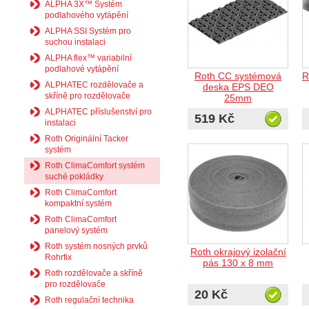
ALPHA 3X™ Systém
podlahového vytápění
ALPHA SSI Systém pro
suchou instalaci
ALPHA flex™ variabilní
podlahové vytápění
Roth CC systémová
R
ALPHATEC rozdělovače a
deska EPS DEO
skříně pro rozdělovače
25mm
ALPHATEC příslušenství pro
519 Kč
instalaci
Roth Originální Tacker
systém
Roth ClimaComfort systém
suché pokládky
Roth ClimaComfort
kompaktní systém
Roth ClimaComfort
panelový systém
Roth systém nosných prvků
Roth okrajový izolační
Rohrfix
pás 130 x 8 mm
Roth rozdělovače a skříně
pro rozdělovače
20 Kč
Roth regulační technika