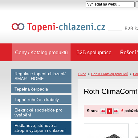
Ceny / Katalog produktů
B2B spolupráce
Řešení 
Regulace topení-chlazení/
Úvod
>
Ceník / Katalog produktů
>
Pod
SMART HOME
Tepelná čerpadla
Roth ClimaComfo
Topné rohože a kabely
Elektrické spotřebiče pro
Strana
6
polože
1
vytápění
Podlahové, stěnové a
stropní vytápění i chlazení