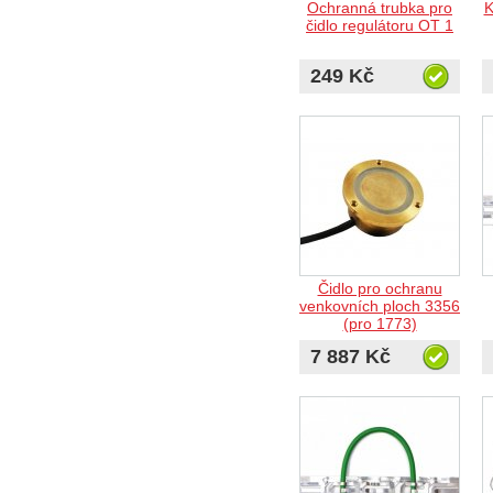
Ochranná trubka pro
K
čidlo regulátoru OT 1
249 Kč
Čidlo pro ochranu
venkovních ploch 3356
(pro 1773)
7 887 Kč