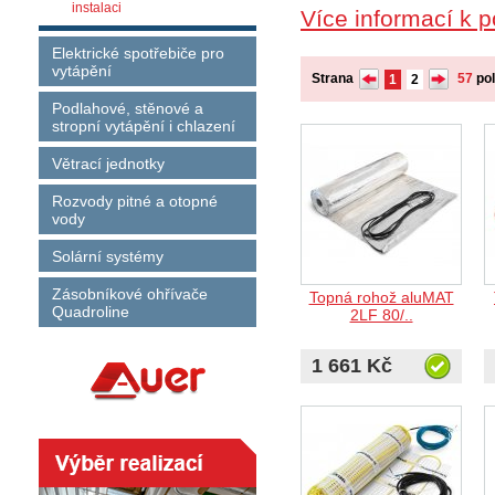
instalaci
Více informací k p
Elektrické spotřebiče pro
vytápění
Strana
57
po
1
2
Podlahové, stěnové a
stropní vytápění i chlazení
Větrací jednotky
Rozvody pitné a otopné
vody
Solární systémy
Zásobníkové ohřívače
Topná rohož aluMAT
Quadroline
2LF 80/..
1 661 Kč