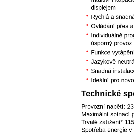
displejem
Rychlá a snadná
Ovládání přes ap
Individuálně pr
úsporný provoz
Funkce vytápění
Jazykově neutrál
Snadná instalac
Ideální pro nov
Technické spe
Provozní napětí: 2
Maximální spínací 
Trvalé zatížení* 11
Spotřeba energie v