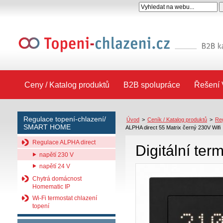
Ceny / Katalog produktů
B2B spolupráce
Řešení 
Regulace topení-chlazení/
Úvod
>
Ceník / Katalog produktů
>
Re
SMART HOME
ALPHA direct 55 Matrix černý 230V Wifi
Regulace ALPHA direct
Digitální ter
napětí 230 V
napětí 24 V
Chytrá domácnost
Homematic IP
Wi-Fi termostat chlazení
topení