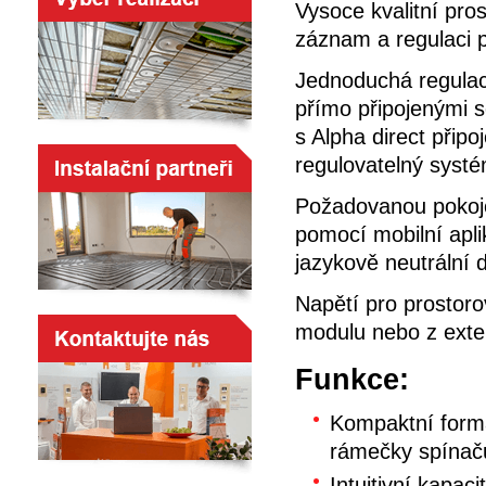
Vysoce kvalitní pro
záznam a regulaci p
Jednoduchá regulace
přímo připojenými 
s Alpha direct přip
regulovatelný systé
Požadovanou pokojov
pomocí mobilní apl
jazykově neutrální d
Napětí pro prostoro
modulu nebo z exter
Funkce:
Kompaktní formá
rámečky spínač
Intuitivní kapa