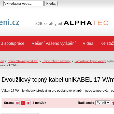
B spolupráce
Řešení Vašeho vytápění
Videa
Ke staž
vod
>
Ceník / Katalog produktů
>
Topné rohože a kabely
>
Samostatné topné kabely
>
pro
konem 17 W/m
Dvoužilový topný kabel uniKABEL 17 W/
Výkon 17 W/m je vhodný především pro podlahové vytápění nebo temperování po
Strana
1
položek
Řadit podle
1