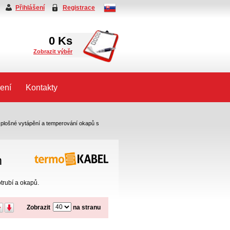
Přihlášení
Registrace
0
Ks
Zobrazit výběr
ení
Kontakty
 plošné vytápění a temperování okapů s
m
trubí a okapů.
Zobrazit
na stranu