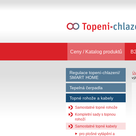
Ceny / Katalog produktů
B2
Regulace topení-chlazení/
Ú
SMART HOME
vý
Tepelná čerpadla
Topné rohože a kabely
Samostatné topné rohože
Kompletní sady s topnou
rohoží
Samostatné topné kabely
pro plošné vytápění a