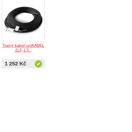
Topný kabel uniKABEL
2LF 17/..
1 252 Kč