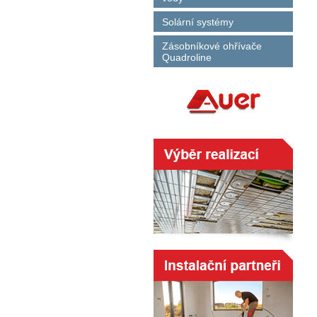
Solární systémy
Zásobníkové ohřívače
Quadroline