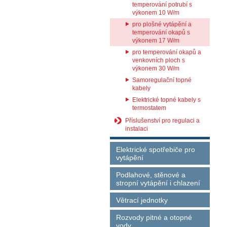
temperování potrubí s
výkonem 10 W/m
pro plošné vytápění a
temperování okapů s
výkonem 17 W/m
pro temperování okapů a
venkovních ploch s
výkonem 30 W/m
Samoregulační topné
kabely
Elektrické topné kabely s
termostatem
Příslušenství pro regulaci a
instalaci
Elektrické spotřebiče pro
vytápění
Podlahové, stěnové a
stropní vytápění i chlazení
Větrací jednotky
Rozvody pitné a otopné
vody