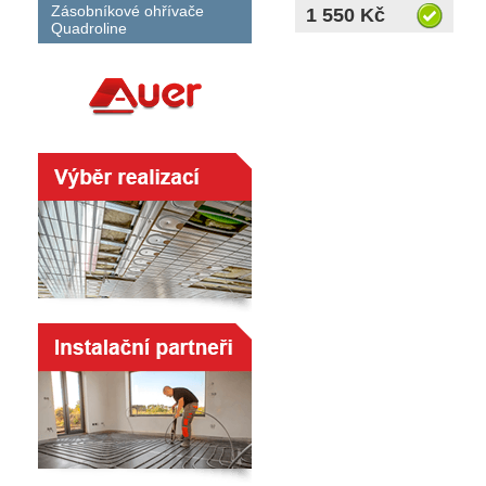
Zásobníkové ohřívače
1 550 Kč
Quadroline