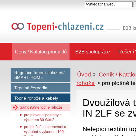
Ceny / Katalog produktů
B2B spolupráce
Řešení 
Regulace topení-chlazení/
Úvod
>
Ceník / Katal
SMART HOME
rohože
>
pro plošné 
Tepelná čerpadla
Topné rohože a kabely
Dvoužilová 
Samostatné topné rohože
IN 2LF se 
pro plovoucí podlahy s
výkonem 80 W/m2
pro plošné temperování a
Nelepicí textilní 
vytápění s výkonem 100