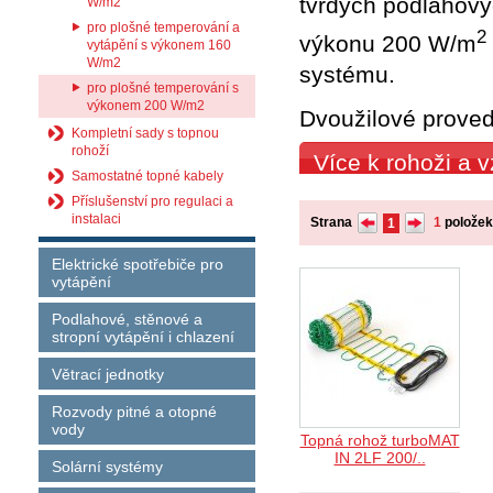
tvrdých podlahový
W/m2
pro plošné temperování a
2
výkonu 200 W/m
vytápění s výkonem 160
W/m2
systému.
pro plošné temperování s
výkonem 200 W/m2
Dvoužilové proved
Kompletní sady s topnou
rohoží
Více k rohoži a
Samostatné topné kabely
Příslušenství pro regulaci a
instalaci
Strana
1
polože
1
Elektrické spotřebiče pro
vytápění
Podlahové, stěnové a
stropní vytápění i chlazení
Větrací jednotky
Rozvody pitné a otopné
vody
Topná rohož turboMAT
IN 2LF 200/..
Solární systémy