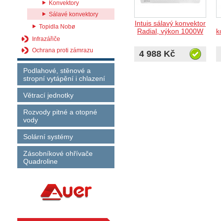
Konvektory
Sálavé konvektory
Intuis sálavý konvektor
Topidla Nobø
Radial, výkon 1000W
k
Infrazářiče
Ochrana proti zámrazu
4 988 Kč
Podlahové, stěnové a
stropní vytápění i chlazení
Větrací jednotky
Rozvody pitné a otopné
vody
Solární systémy
Zásobníkové ohřívače
Quadroline