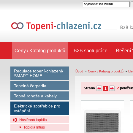
Ceny / Katalog produktů
B2B spolupráce
Řešení 
Regulace topení-chlazení/
Úvod
>
Ceník / Katalog produktů
>
Ele
SMART HOME
Tepelná čerpadla
Strana
2
polože
1
Topné rohože a kabely
Elektrické spotřebiče pro
vytápění
Nástěnná topidla
Topidla Intuis