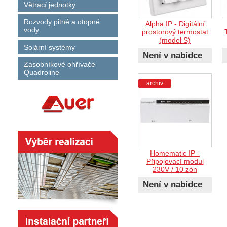
Větrací jednotky
Rozvody pitné a otopné
Alpha IP - Digitální
vody
prostorový termostat
(model S)
Solární systémy
Není v nabídce
Zásobníkové ohřívače
Quadroline
archiv
Homematic IP -
Připojovací modul
230V / 10 zón
Není v nabídce