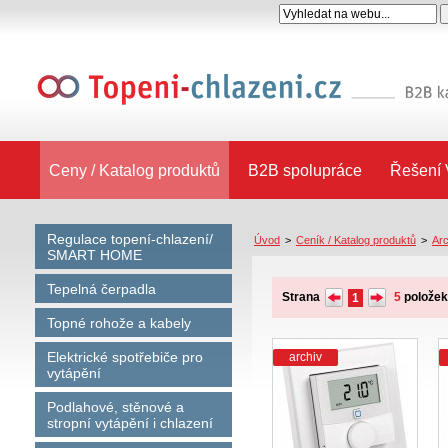
Ceny / Katalog produktů
B2B spolupráce
Řešení 
Regulace topení-chlazení/
Úvod
>
Ceník / Katalog produktů
>
Arc
SMART HOME
Tepelná čerpadla
Strana
5
polože
1
Topné rohože a kabely
Elektrické spotřebiče pro
archiv
vytápění
Podlahové, stěnové a
stropní vytápění i chlazení