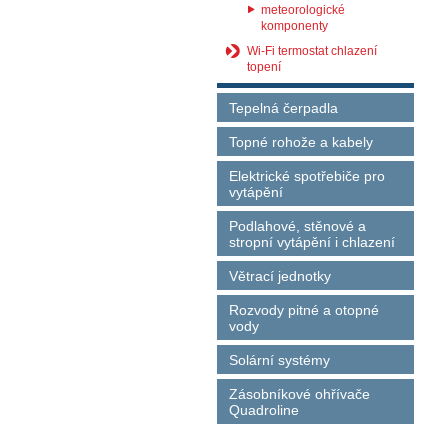
meteorologické
komponenty
Wi-Fi termostat chlazení
topení
Tepelná čerpadla
Topné rohože a kabely
Elektrické spotřebiče pro
vytápění
Podlahové, stěnové a
stropní vytápění i chlazení
Větrací jednotky
Rozvody pitné a otopné
vody
Solární systémy
Zásobníkové ohřívače
Quadroline