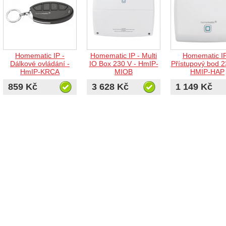
Homematic IP -
Homematic IP - Multi
Homematic IP
Dálkové ovládání -
IO Box 230 V - HmIP-
Přístupový bod 2
HmIP-KRCA
MIOB
HMIP-HAP
859 Kč
3 628 Kč
1 149 Kč