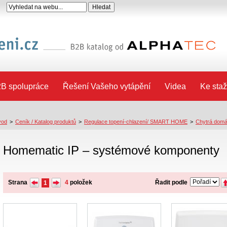
B spolupráce
Řešení Vašeho vytápění
Videa
Ke staž
vod
>
Ceník / Katalog produktů
>
Regulace topení-chlazení/ SMART HOME
>
Chytrá domá
Homematic IP – systémové komponenty
Strana
4
položek
Řadit podle
1