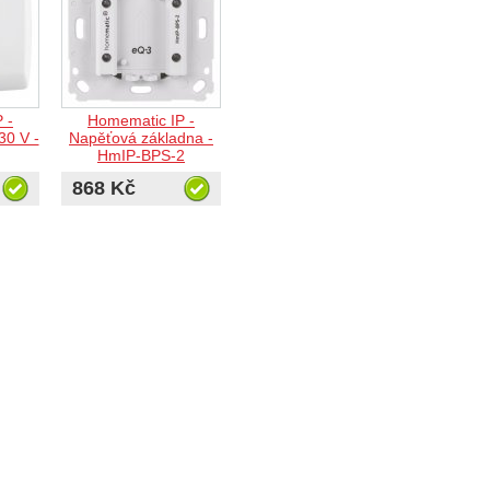
 -
Homematic IP -
30 V -
Napěťová základna -
HmIP-BPS-2
868 Kč