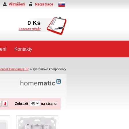
Přihlášení
Registrace
0
Ks
Zobrazit výběr
ení
Kontakty
cnost Homematic IP
>
systémové komponenty
Zobrazit
na stranu