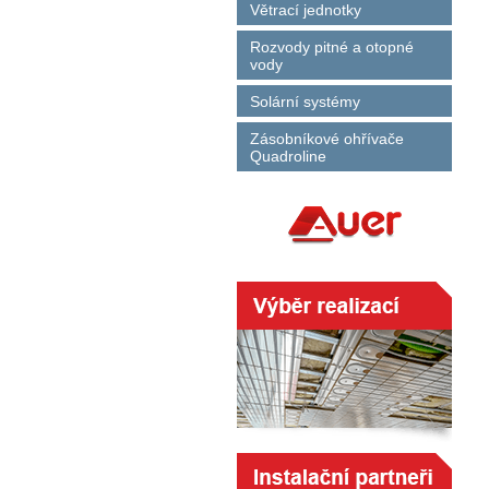
Větrací jednotky
Rozvody pitné a otopné
vody
Solární systémy
Zásobníkové ohřívače
Quadroline