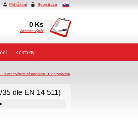
Přihlášení
Registrace
0
Ks
Zobrazit výběr
ení
Kontakty
 – s vestavěným zásobníkem TUV a pasivním
35 dle EN 14 511)
ce