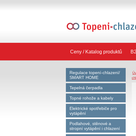
Ceny / Katalog produktů
B2
Regulace topení-chlazení/
Ú
SMART HOME
ch
Tepelná čerpadla
Topné rohože a kabely
Elektrické spotřebiče pro
vytápění
Podlahové, stěnové a
stropní vytápění i chlazení