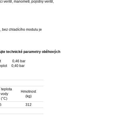
ventil, manometr, pojistný ventil,
ě, bez chladícího modulu je
ujte technické parametry
oběhových
teplot 0,46 bar
eplot 0,40 bar
 teplota
Hmotnost
 vody
(kg)
 (°C)
5
312