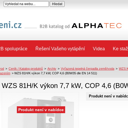
B spolupráce
Řešení Vašeho vytápění
Videa
Ke staž
vod
>
Ceník / Katalog produktů
>
Archiv
>
Vyřazená tepelná čerpadla země/voda
>
WZS K
lazením
>
WZS 81H/K výkon 7,7 kW, COP 4,6 (B0W35 dle EN 14 511)
WZS 81H/K výkon 7,7 kW, COP 4,6 (B0W
Produkt není v nabíd
Produkt není v nabídce