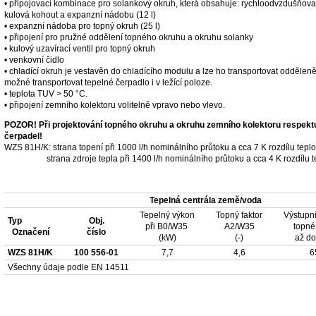
• připojovací kombinace pro solankový okruh, která obsahuje: rychloodvzdušňovací 
kulová kohout a expanzní nádobu (12 l)
• expanzní nádoba pro topný okruh (25 l)
• připojení pro pružné oddělení topného okruhu a okruhu solanky
• kulový uzavírací ventil pro topný okruh
• venkovní čidlo
• chladící okruh je vestavěn do chladícího modulu a lze ho transportovat oddělen
možné transportovat tepelné čerpadlo i v ležící poloze.
• teplota TUV > 50 °C.
• připojení zemního kolektoru volitelně vpravo nebo vlevo.
POZOR! Při projektování topného okruhu a okruhu zemního kolektoru respekt
čerpadel!
WZS 81H/K: strana topení při 1000 l/h nominálního průtoku a cca 7 K rozdílu 
strana zdroje tepla při 1400 l/h nominálního průtoku a cca 4 K rozdílu t
Tepelná centrála země/voda
Tepelný výkon
Topný faktor
Výstupní
Typ
Obj.
při B0/W35
A2/W35
topné
Označení
číslo
(kW)
(-)
až do
WZS 81H/K
100 556-01
7,7
4,6
6
Všechny údaje podle EN 14511