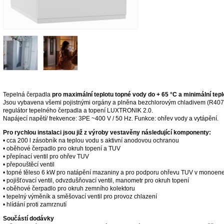
Tepelná čerpadla
pro maximální teplotu topné vody do + 65 °C a minimální tepl
Jsou vybavena všemi pojistnými orgány a plněna bezchlorovým chladivem (R407C)
regulátor tepelného čerpadla a topení LUXTRONIK 2.0.
Napájecí napětí/ frekvence: 3PE ~400 V / 50 Hz. Funkce: ohřev vody a vytápění.
Pro rychlou instalaci jsou již z výroby vestavěny následující komponenty:
• cca 200 l zásobník na teplou vodu s aktivní anodovou ochranou
• oběhové čerpadlo pro okruh topení a TUV
• přepínací ventil pro ohřev TUV
• přepouštěcí ventil
• topné těleso 6 kW pro natápění mazaniny a pro podporu ohřevu TUV v monoen
• pojišťovací ventil, odvzdušňovací ventil, manometr pro okruh topení
• oběhové čerpadlo pro okruh zemního kolektoru
• tepelný výměník a směšovací ventil pro provoz chlazení
• hlídání proti zamrznutí
Součástí dodávky