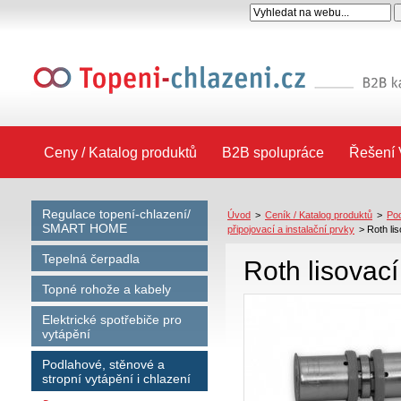
Ceny / Katalog produktů
B2B spolupráce
Řešení 
Regulace topení-chlazení/
Úvod
>
Ceník / Katalog produktů
>
Pod
SMART HOME
připojovací a instalační prvky
>
Roth li
Tepelná čerpadla
Roth lisovac
Topné rohože a kabely
Elektrické spotřebiče pro
vytápění
Podlahové, stěnové a
stropní vytápění i chlazení