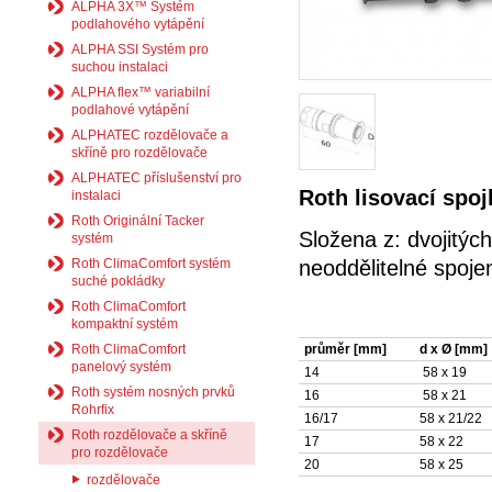
ALPHA 3X™ Systém
podlahového vytápění
ALPHA SSI Systém pro
suchou instalaci
ALPHA flex™ variabilní
podlahové vytápění
ALPHATEC rozdělovače a
skříně pro rozdělovače
ALPHATEC příslušenství pro
Roth lisovací spoj
instalaci
Roth Originální Tacker
Složena z: dvojitý
systém
Roth ClimaComfort systém
neoddělitelné spoje
suché pokládky
Roth ClimaComfort
kompaktní systém
Roth ClimaComfort
průměr [mm]
d x Ø [mm]
panelový systém
14
58 x 19
Roth systém nosných prvků
16
58 x 21
Rohrfix
16/17
58 x 21/22
Roth rozdělovače a skříně
17
58 x 22
pro rozdělovače
20
58 x 25
rozdělovače