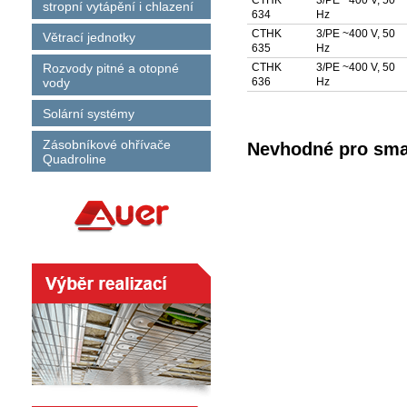
CTHK
3/PE ~400 V, 50
stropní vytápění i chlazení
634
Hz
CTHK
3/PE ~400 V, 50
Větrací jednotky
635
Hz
Rozvody pitné a otopné
CTHK
3/PE ~400 V, 50
vody
636
Hz
Solární systémy
Zásobníkové ohřívače
Nevhodné pro smal
Quadroline