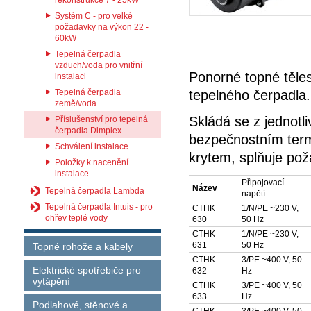
rekonstrukce 7 - 25kW
Systém C - pro velké
požadavky na výkon 22 -
60kW
Tepelná čerpadla
vzduch/voda pro vnitřní
Ponorné topné těle
instalaci
Tepelná čerpadla
tepelného čerpadla.
země/voda
Skládá se z jednotli
Příslušenství pro tepelná
čerpadla Dimplex
bezpečnostním termo
Schválení instalace
krytem, splňuje po
Položky k nacenění
instalace
Připojovací
Název
Tepelná čerpadla Lambda
napětí
Tepelná čerpadla Intuis - pro
CTHK
1/N/PE ~230 V,
ohřev teplé vody
630
50 Hz
CTHK
1/N/PE ~230 V,
631
50 Hz
Topné rohože a kabely
CTHK
3/PE ~400 V, 50
Elektrické spotřebiče pro
632
Hz
vytápění
CTHK
3/PE ~400 V, 50
633
Hz
Podlahové, stěnové a