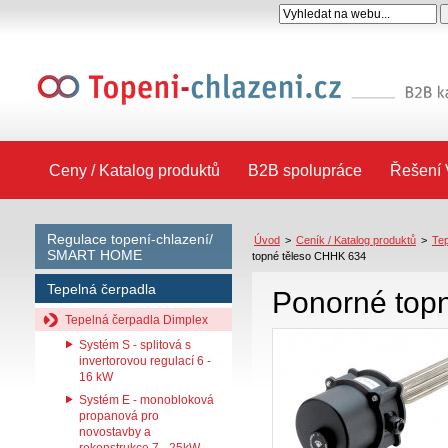
Ceny / Katalog produktů
B2B spolupráce
Řešení 
Regulace topení-chlazení/
Úvod
>
Ceník / Katalog produktů
>
Tep
SMART HOME
topné těleso CHHK 634
Tepelná čerpadla
Ponorné top
Tepelná čerpadla Dimplex
Systém S - splitová s
invertorovou regulací 6 -
16 kW
Systém E - monobloková
propanová pro
novostavby a