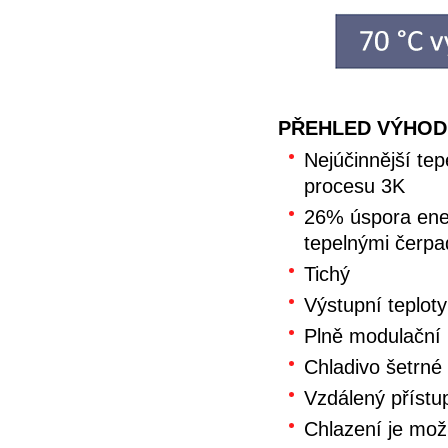
PŘEHLED VÝHOD
Nejúčinnější te
procesu 3K
26% úspora ene
tepelnými čerp
Tichý
Výstupní teplot
Plně modulační
Chladivo šetrné 
Vzdálený příst
Chlazení je mo