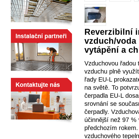
Reverzibilní 
vzduch/voda 
vytápění a ch
Vzduchovou řadou t
vzduchu plně využít
řady EU-L prokazat
na světě. To potvrz
čerpadla EU-L dosah
srovnání se součas
čerpadly. Vzduchová
účinnější než 97 % 
předchozím rokem. 
vzduchového tepeln