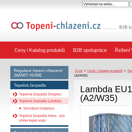
Ceny / Katalog produktů
B2B spolupráce
Řešení 
Regulace topení-chlazení/
Úvod
>
Ceník / Katalog produktů
>
Tep
SMART HOME
(A2/W35)
Tepelná čerpadla
Lambda EU10
Tepelná čerpadla Dimplex
(A2/W35)
Tepelná čerpadla Lambda
Schválení instalace
Tepelná čerpadla Intuis - pro
ohřev teplé vody