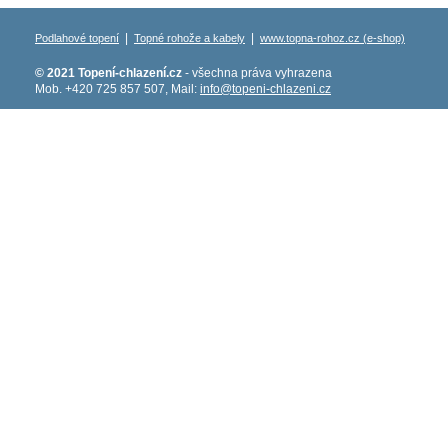
|
|
Podlahové topení
Topné rohože a kabely
www.topna-rohoz.cz (e-shop)
© 2021 Topení-chlazení.cz
- všechna práva vyhrazena
Mob. +420 725 857 507, Mail:
info@topeni-chlazeni.cz