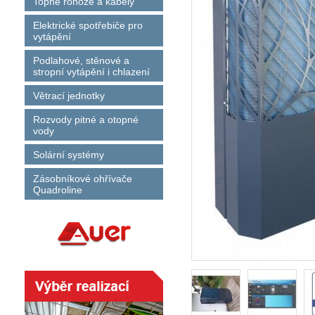
Topné rohože a kabely
Elektrické spotřebiče pro
vytápění
Podlahové, stěnové a
stropní vytápění i chlazení
Větrací jednotky
Rozvody pitné a otopné
vody
Solární systémy
Zásobníkové ohřívače
Quadroline