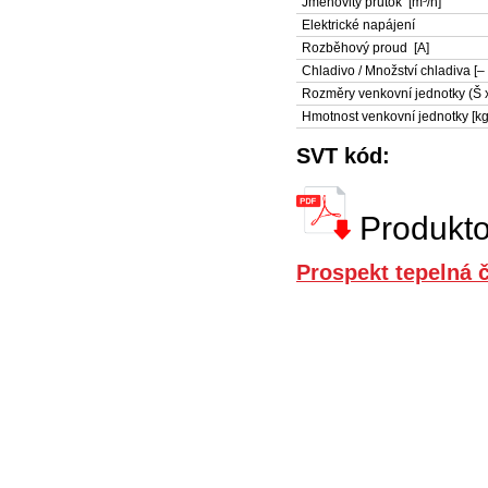
Jmenovitý průtok [m³/h]
Elektrické napájení
Rozběhový proud [A]
Chladivo / Množství chladiva [– 
Rozměry venkovní jednotky (Š x
Hmotnost venkovní jednotky [kg
SVT kód:
Produkto
Prospekt tepelná 