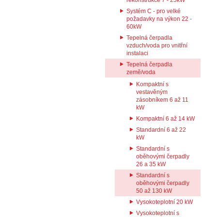
rekonstrukce 7 - 25kW
Systém C - pro velké
požadavky na výkon 22 -
60kW
Tepelná čerpadla
vzduch/voda pro vnitřní
instalaci
Tepelná čerpadla
země/voda
Kompaktní s
vestavěným
zásobníkem 6 až 11
kW
Kompaktní 6 až 14 kW
Standardní 6 až 22
kW
Standardní s
oběhovými čerpadly
26 a 35 kW
Standardní s
oběhovými čerpadly
50 až 130 kW
Vysokoteplotní 20 kW
Vysokoteplotní s