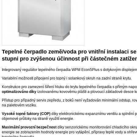
Tepelné čerpadlo země/voda pro vnitřní instalaci 
stupni pro zvýšenou účinnost při částečném zatíže
Integrovaný regulátor tepelného čerpadla WPM Econ5Plus s dotykovým displeje
Variabilní možnosti připojení pro topný i solankový okruh na zadní straně krytu.
Konstrukce pro zamezení šíření hluku do krytu tepelného čerpadla s přímým nap
optimalizováno díky
izolovanému kovovému plášti a plovoucí základové desce 
Přístup pro případný servis zepředu, z boků není vyžadován minimální odstup, ro
na paletovém vozíku.
Vysoké topné faktory (COP)
díky elektronickému expanznímu ventilu a splnění 
objemové průtoky na straně využití energie.
Maximální provozní bezpečnost
díky senzorickému monitorování chladicího okr
energie se zobrazením hodnoty energie pro vytápění, přípravy teplé vody a ohřev
tepelného čerpadla.