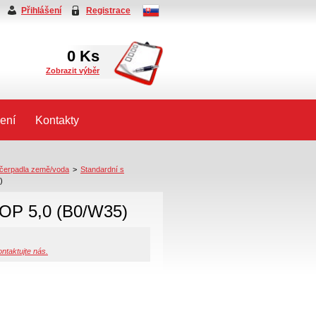
Přihlášení
Registrace
0
Ks
Zobrazit výběr
ení
Kontakty
 čerpadla země/voda
>
Standardní s
)
COP 5,0 (B0/W35)
ntaktujte nás.