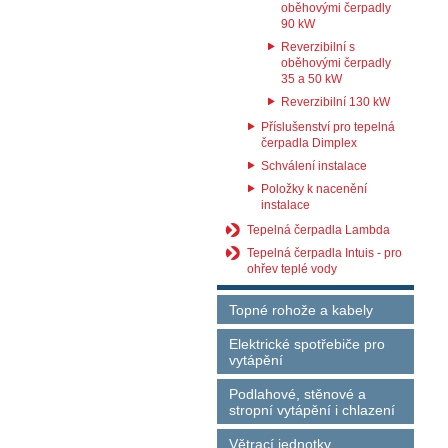
oběhovými čerpadly
90 kW
Reverzibilní s
oběhovými čerpadly
35 a 50 kW
Reverzibilní 130 kW
Příslušenství pro tepelná
čerpadla Dimplex
Schválení instalace
Položky k nacenění
instalace
Tepelná čerpadla Lambda
Tepelná čerpadla Intuis - pro
ohřev teplé vody
Topné rohože a kabely
Elektrické spotřebiče pro
vytápění
Podlahové, stěnové a
stropní vytápění i chlazení
Větrací jednotky