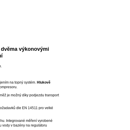
se dvěma výkonovými
ní
m.
ojením na topný systém.
Hlukově
kompresoru.
vněž je možný díky podjezdu transport
požadavků dle EN 14511 pro velké
uhu. Integrované měření vyrobené
u vody v bazény na regulátoru