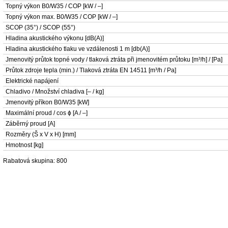
Topný výkon B0/W35 / COP [kW / –]
Topný výkon max. B0/W35 / COP [kW / –]
SCOP (35°) / SCOP (55°)
Hladina akustického výkonu [dB(A)]
Hladina akustického tlaku ve vzdálenosti 1 m [db(A)]
Jmenovitý průtok topné vody / tlaková ztráta při jmenovitém průtoku [m³/h] / [Pa]
Průtok zdroje tepla (min.) / Tlaková ztráta EN 14511 [m³/h / Pa]
Elektrické napájení
Chladivo / Množství chladiva [– / kg]
Jmenovitý příkon B0/W35 [kW]
Maximální proud / cos ɸ [A / –]
Záběrný proud [A]
Rozměry (Š x V x H) [mm]
Hmotnost [kg]
Rabatová skupina: 800