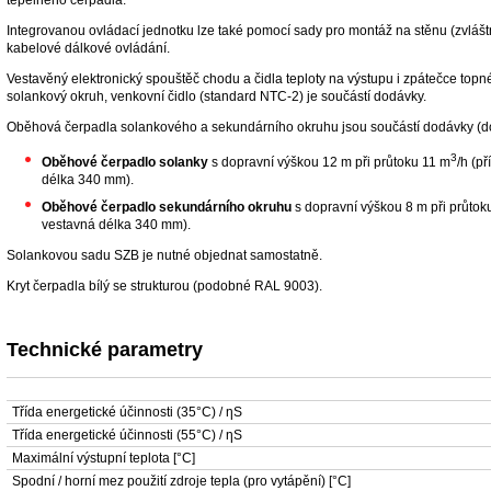
Integrovanou ovládací jednotku lze také pomocí sady pro montáž na stěnu (zvlášt
kabelové dálkové ovládání.
Vestavěný elektronický spouštěč chodu a čidla teploty na výstupu i zpátečce topn
solankový okruh, venkovní čidlo (standard NTC-2) je součástí dodávky.
Oběhová čerpadla solankového a sekundárního okruhu jsou součástí dodávky (dodr
3
Oběhové čerpadlo solanky
s dopravní výškou 12 m při průtoku 11 m
/h (p
délka 340 mm).
Oběhové čerpadlo sekundárního okruhu
s dopravní výškou 8 m při průtok
vestavná délka 340 mm).
Solankovou sadu SZB je nutné objednat samostatně.
Kryt čerpadla bílý se strukturou (podobné RAL 9003).
Technické parametry
Třída energetické účinnosti (35°C) / ƞS
Třída energetické účinnosti (55°C) / ƞS
Maximální výstupní teplota [°C]
Spodní / horní mez použití zdroje tepla (pro vytápění) [°C]