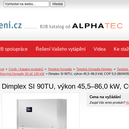
B spolupráce
Řešení Vašeho vytápění
Videa
Ke staž
vod
>
Ceník / Katalog produktů
>
Tepelná čerpadla
>
Tepelná čerpadla Dimplex
>
Tepelná
ěhovými čerpadly 50 až 130 kW
>
Dimplex SI 90TU, výkon 45,5–86,0 kW, COP 5,0 (B0/W35
Dimplex SI 90TU, výkon 45,5–86,0 kW, 
Cena na vyžádání
Zaujal Vás tento produkt?
Ko