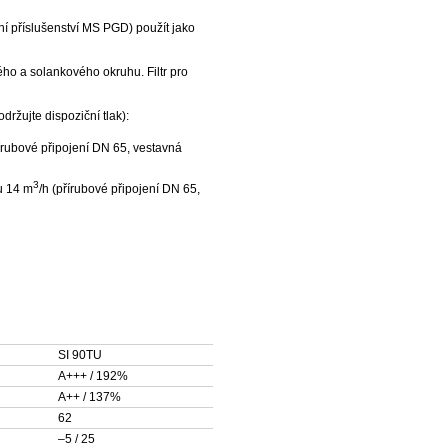
ní příslušenství MS PGD) použít jako
ého a solankového okruhu. Filtr pro
žujte dispoziční tlak):
řírubové připojení DN 65, vestavná
3
u 14 m
/h (přírubové připojení DN 65,
SI 90TU
A+++ / 192%
A++ / 137%
62
–5 / 25