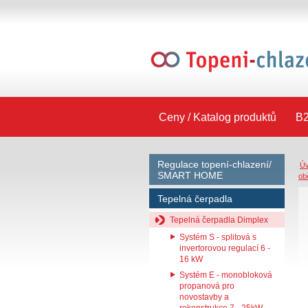
Ceny / Katalog produktů
B2
Regulace topení-chlazení/
Ú
SMART HOME
ob
Tepelná čerpadla
Tepelná čerpadla Dimplex
Systém S - splitová s
invertorovou regulací 6 -
16 kW
Systém E - monobloková
propanová pro
novostavby a