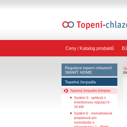
Ceny / Katalog produktů
B2
Regulace topení-chlazení/
Ú
SMART HOME
DW
Tepelná čerpadla
Tepelná čerpadla Dimplex
Systém S - splitová s
invertorovou regulací 6 -
16 kW
Systém E - monobloková
propanová pro
novostavby a