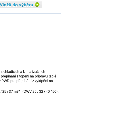
h, chladicích a klimatizačních
 přepínání z topení na přípravu teplé
y PWD pro přepínání z vytápění na
 25 / 37 m3/h (DWV 25 / 32 / 40 / 50).