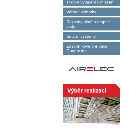
stropní vytápění i chlazení
Větrací jednotky
Rozvody pitné a otopné
vody
Solární systémy
Zásobníkové ohřívače
Quadroline