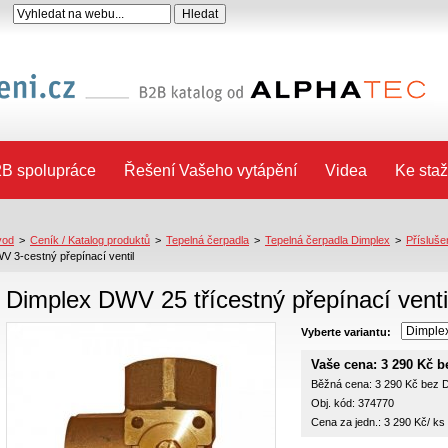
B spolupráce
Řešení Vašeho vytápění
Videa
Ke staž
vod
>
Ceník / Katalog produktů
>
Tepelná čerpadla
>
Tepelná čerpadla Dimplex
>
Přísluše
V 3-cestný přepínací ventil
Dimplex DWV 25 třícestný přepínací vent
Vyberte variantu:
Vaše cena: 3 290 Kč 
Běžná cena: 3 290 Kč bez
Obj. kód: 374770
Cena za jedn.: 3 290 Kč/ ks