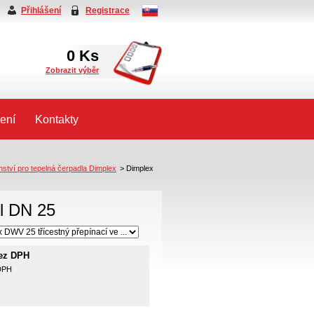
Přihlášení
Registrace
0
Ks
Zobrazit výběr
ení
Kontakty
nství pro tepelná čerpadla Dimplex
>
Dimplex
il DN 25
bez DPH
 DPH