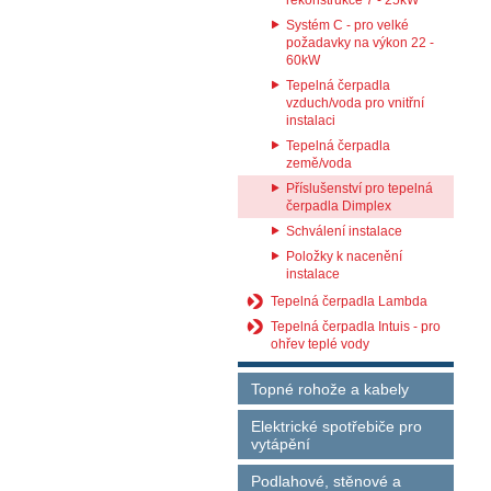
rekonstrukce 7 - 25kW
Systém C - pro velké
požadavky na výkon 22 -
60kW
Tepelná čerpadla
vzduch/voda pro vnitřní
instalaci
Tepelná čerpadla
země/voda
Příslušenství pro tepelná
čerpadla Dimplex
Schválení instalace
Položky k nacenění
instalace
Tepelná čerpadla Lambda
Tepelná čerpadla Intuis - pro
ohřev teplé vody
Topné rohože a kabely
Elektrické spotřebiče pro
vytápění
Podlahové, stěnové a