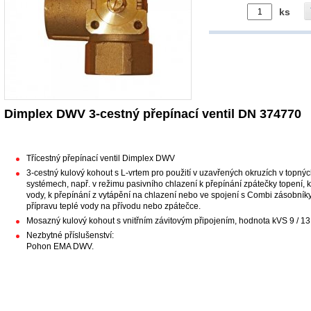
ks
Dimplex DWV 3-cestný přepínací ventil DN 374770
Třícestný přepínací ventil Dimplex DWV
3-cestný kulový kohout s L-vrtem pro použití v uzavřených okruzích v topnýc
systémech, např. v režimu pasivního chlazení k přepínání zpátečky topení, k
vody, k přepínání z vytápění na chlazení nebo ve spojení s Combi zásobník
přípravu teplé vody na přívodu nebo zpátečce.
Mosazný kulový kohout s vnitřním závitovým připojením, hodnota kVS 9 / 13 /
Nezbytné příslušenství:
Pohon EMA DWV.