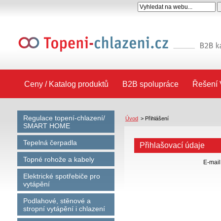
Ceny / Katalog produktů
B2B spolupráce
Řešení 
Regulace topení-chlazení/
Úvod
>
Přihlášení
SMART HOME
Tepelná čerpadla
Přihlašovací údaje
Topné rohože a kabely
E-mail
Elektrické spotřebiče pro
vytápění
Podlahové, stěnové a
stropní vytápění i chlazení