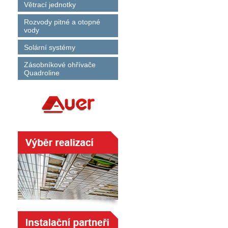
Větrací jednotky
Rozvody pitné a otopné
vody
Solární systémy
Zásobníkové ohřívače
Quadroline