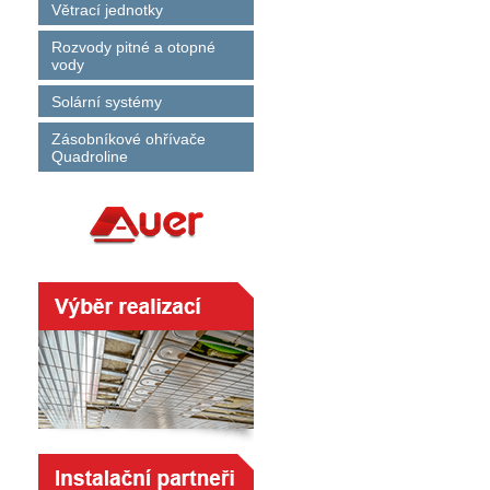
Větrací jednotky
Rozvody pitné a otopné
vody
Solární systémy
Zásobníkové ohřívače
Quadroline