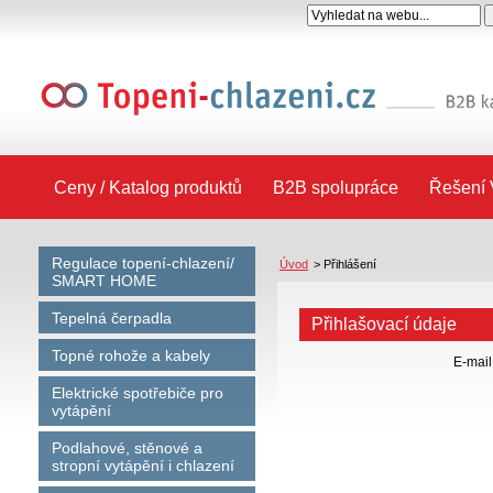
Ceny / Katalog produktů
B2B spolupráce
Řešení 
Regulace topení-chlazení/
Úvod
>
Přihlášení
SMART HOME
Tepelná čerpadla
Přihlašovací údaje
Topné rohože a kabely
E-mail
Elektrické spotřebiče pro
vytápění
Podlahové, stěnové a
stropní vytápění i chlazení