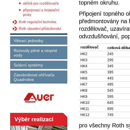
topném okruhu.
skříně pro rozdělovače
připojovací a instalační
Připojení topného o
prvky
předmontovány na h
Roth regulační technika
rozdělovač, uzavírat
Roth stavební příslušenství
odvzdušňování, popi
Větrací jednotky
rozdělovač
celková délk
Rozvody pitné a otopné
HK2
245
vody
HK3
295
Solární systémy
HK4
345
HK5
395
Zásobníkové ohřívače
HK6
445
Quadroline
HK7
495
HK8
545
HK9
595
HK10
645
HK11
695
HK12
745
pro všechny Roth s