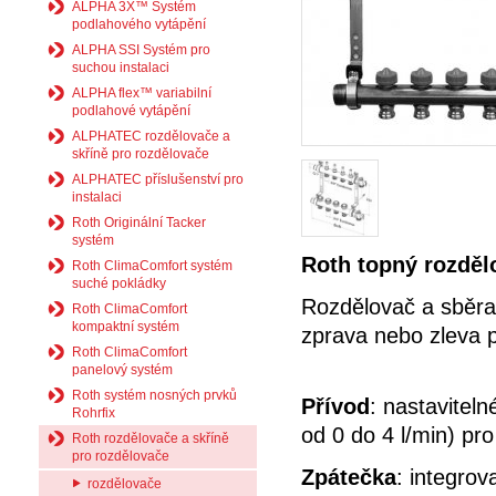
ALPHA 3X™ Systém
podlahového vytápění
ALPHA SSI Systém pro
suchou instalaci
ALPHA flex™ variabilní
podlahové vytápění
ALPHATEC rozdělovače a
skříně pro rozdělovače
ALPHATEC příslušenství pro
instalaci
Roth Originální Tacker
systém
Roth topný rozděl
Roth ClimaComfort systém
suché pokládky
Rozdělovač a sběrač
Roth ClimaComfort
kompaktní systém
zprava nebo zleva p
Roth ClimaComfort
panelový systém
Roth systém nosných prvků
Přívod
: nastavitel
Rohrfix
od 0 do 4 l/min) pr
Roth rozdělovače a skříně
pro rozdělovače
Zpátečka
: integrov
rozdělovače