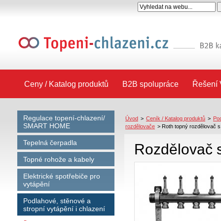
Ceny / Katalog produktů
B2B spolupráce
Řešení 
Regulace topení-chlazení/
Úvod
>
Ceník / Katalog produktů
>
Pod
SMART HOME
rozdělovače
>
Roth topný rozdělovač s
Tepelná čerpadla
Rozdělovač 
Topné rohože a kabely
Elektrické spotřebiče pro
vytápění
Podlahové, stěnové a
stropní vytápění i chlazení