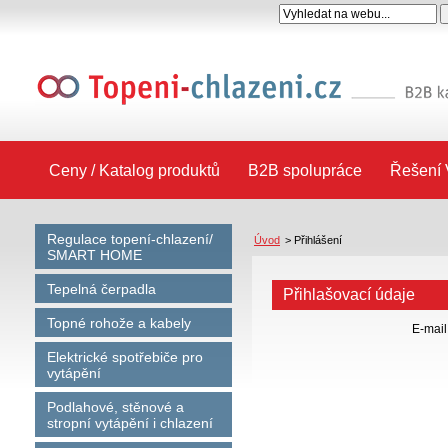
Ceny / Katalog produktů
B2B spolupráce
Řešení 
Regulace topení-chlazení/
Úvod
>
Přihlášení
SMART HOME
Tepelná čerpadla
Přihlašovací údaje
Topné rohože a kabely
E-mail
Elektrické spotřebiče pro
vytápění
Podlahové, stěnové a
stropní vytápění i chlazení