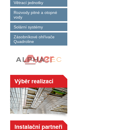
Větrací jednotky
Rozvody pitné a otopné
vody
Solární systémy
Zásobníkové ohřívače
Quadroline