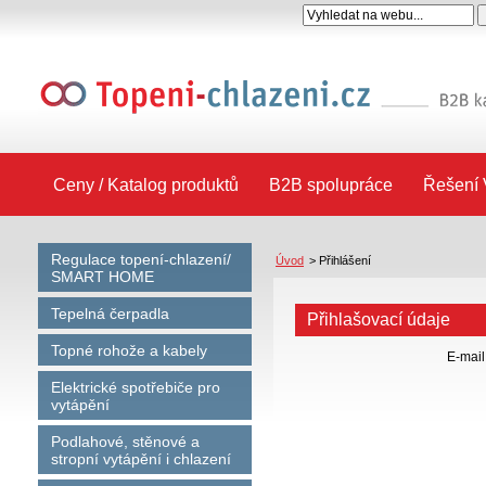
Ceny / Katalog produktů
B2B spolupráce
Řešení 
Regulace topení-chlazení/
Úvod
>
Přihlášení
SMART HOME
Tepelná čerpadla
Přihlašovací údaje
Topné rohože a kabely
E-mail
Elektrické spotřebiče pro
vytápění
Podlahové, stěnové a
stropní vytápění i chlazení