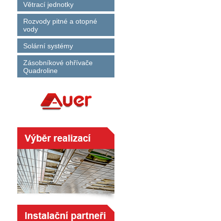
Větrací jednotky
Rozvody pitné a otopné
vody
Solární systémy
Zásobníkové ohřívače
Quadroline