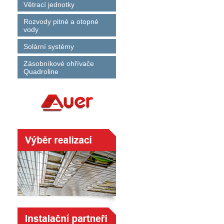
Větrací jednotky
Rozvody pitné a otopné
vody
Solární systémy
Zásobníkové ohřívače
Quadroline