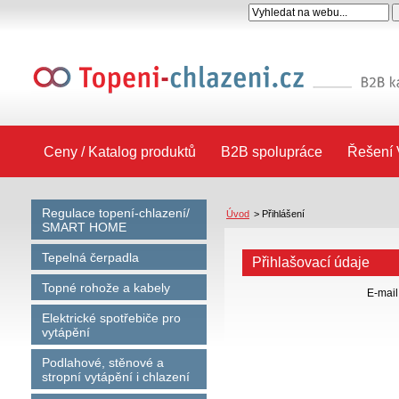
Ceny / Katalog produktů
B2B spolupráce
Řešení 
Regulace topení-chlazení/
Úvod
>
Přihlášení
SMART HOME
Tepelná čerpadla
Přihlašovací údaje
Topné rohože a kabely
E-mail
Elektrické spotřebiče pro
vytápění
Podlahové, stěnové a
stropní vytápění i chlazení