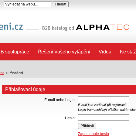
B spolupráce
Řešení Vašeho vytápění
Videa
Ke staž
vod
>
Přihlášení
Přihlašovací údaje
E-mail nebo Login:
E-mail jste zadávali při registraci
Login Vám mohl být přidělen naším ob
Heslo:
Zapomenuté heslo