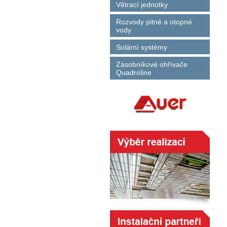
Větrací jednotky
Rozvody pitné a otopné
vody
Solární systémy
Zásobníkové ohřívače
Quadroline