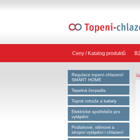
Ceny / Katalog produktů
B2
Regulace topení-chlazení/
Ú
SMART HOME
Tepelná čerpadla
Topné rohože a kabely
Elektrické spotřebiče pro
vytápění
Podlahové, stěnové a
stropní vytápění i chlazení