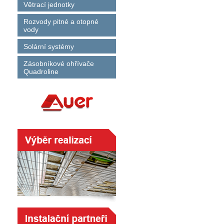
Větrací jednotky
Rozvody pitné a otopné
vody
Solární systémy
Zásobníkové ohřívače
Quadroline