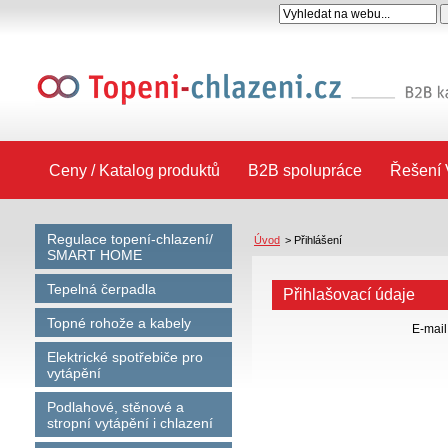
Ceny / Katalog produktů
B2B spolupráce
Řešení 
Regulace topení-chlazení/
Úvod
>
Přihlášení
SMART HOME
Tepelná čerpadla
Přihlašovací údaje
Topné rohože a kabely
E-mail
Elektrické spotřebiče pro
vytápění
Podlahové, stěnové a
stropní vytápění i chlazení