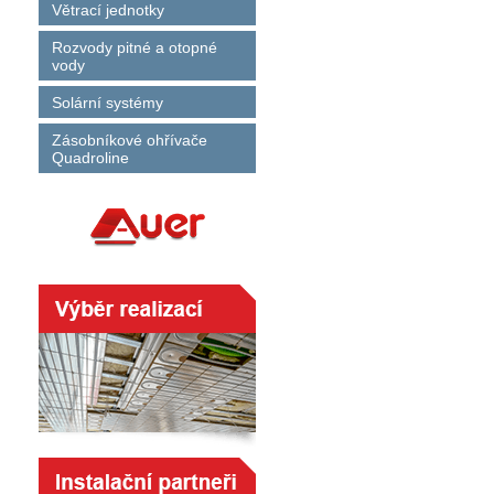
Větrací jednotky
Rozvody pitné a otopné
vody
Solární systémy
Zásobníkové ohřívače
Quadroline