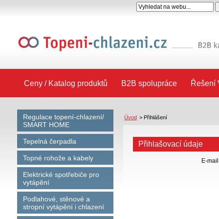
Ceny / Katalog produktů
B2B spolupráce
Řešení 
Regulace topení-chlazení/
Úvod
>
Přihlášení
SMART HOME
Tepelná čerpadla
Přihlašovací údaje
Topné rohože a kabely
E-mail
Elektrické spotřebiče pro
vytápění
Podlahové, stěnové a
stropní vytápění i chlazení