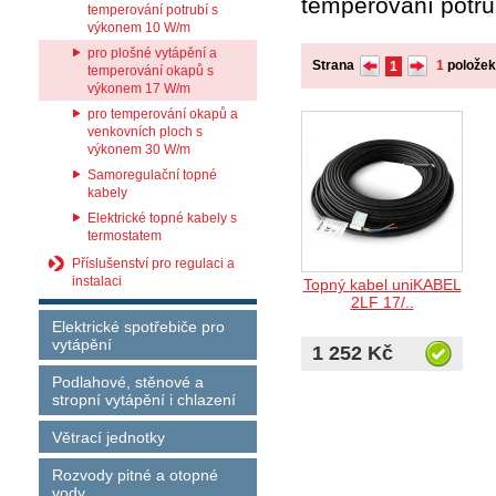
temperování potru
temperování potrubí s
výkonem 10 W/m
pro plošné vytápění a
Strana
1
polože
1
temperování okapů s
výkonem 17 W/m
pro temperování okapů a
venkovních ploch s
výkonem 30 W/m
Samoregulační topné
kabely
Elektrické topné kabely s
termostatem
Příslušenství pro regulaci a
instalaci
Topný kabel uniKABEL
2LF 17/..
Elektrické spotřebiče pro
vytápění
1 252 Kč
Podlahové, stěnové a
stropní vytápění i chlazení
Větrací jednotky
Rozvody pitné a otopné
vody