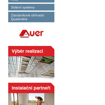
Solární systémy
Zásobníkové ohřívače
Quadroline