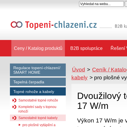
Ceny / Katalog produktů
B2B spolupráce
Řešení 
Regulace topení-chlazení/
Úvod
>
Ceník / Katal
SMART HOME
kabely
>
pro plošné v
Tepelná čerpadla
Topné rohože a kabely
Dvoužilový 
Samostatné topné rohože
17 W/m
Kompletní sady s topnou
rohoží
Samostatné topné kabely
Výkon 17 W/m je 
pro plošné vytápění a