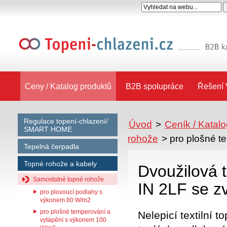
Ceny / Katalog produktů
B2B spolupráce
Řešení 
Regulace topení-chlazení/
Úvod
>
Ceník / Katal
SMART HOME
rohože
>
pro plošné 
Tepelná čerpadla
Topné rohože a kabely
Dvoužilová 
Samostatné topné rohože
IN 2LF se 
pro plovoucí podlahy s
výkonem 80 W/m2
pro plošné temperování a
Nelepicí textilní 
vytápění s výkonem 100