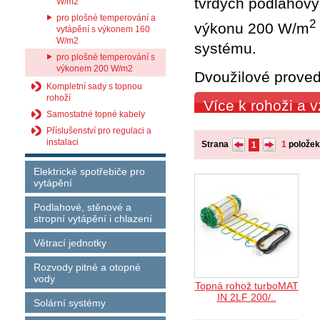
tvrdých podlahový
W/m2
pro plošné temperování a
2
výkonu 200 W/m
vytápění s výkonem 160
W/m2
systému.
pro plošné temperování s
výkonem 200 W/m2
Dvoužilové proved
Kompletní sady s topnou
rohoží
Více k rohoži a
Samostatné topné kabely
Příslušenství pro regulaci a
instalaci
Strana
1
polože
1
Elektrické spotřebiče pro
vytápění
Podlahové, stěnové a
stropní vytápění i chlazení
Větrací jednotky
Rozvody pitné a otopné
vody
Topná rohož turboMAT
IN 2LF 200/..
Solární systémy