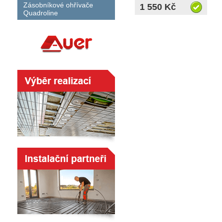
Zásobníkové ohřívače
1 550 Kč
Quadroline