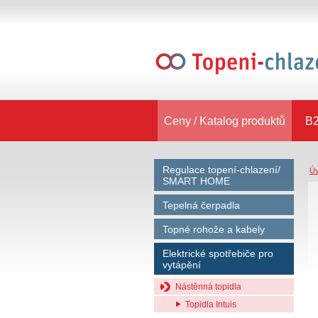
Ceny / Katalog produktů
B2
Regulace topení-chlazení/
Ú
SMART HOME
Tepelná čerpadla
Topné rohože a kabely
Elektrické spotřebiče pro
vytápění
Nástěnná topidla
Topidla Intuis