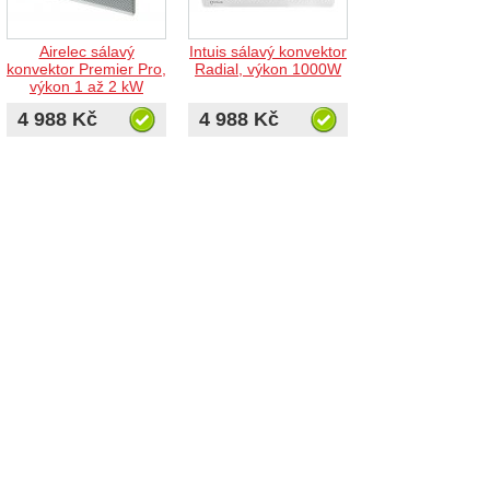
Airelec sálavý
Intuis sálavý konvektor
konvektor Premier Pro,
Radial, výkon 1000W
výkon 1 až 2 kW
4 988 Kč
4 988 Kč