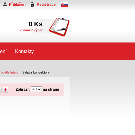
Přihlášení
Registrace
0
Ks
Zobrazit výběr
ení
Kontakty
Topidla Intuis
>
Sálavé konvektory
Zobrazit
na stranu