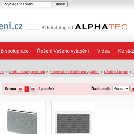
B spolupráce
Řešení Vašeho vytápění
Videa
Ke staž
vod
>
Ceník / Katalog produktů
>
Elektrické spotřebiče pro vytápění
>
Nástěnná topidla
>
Strana
2
položek
Řadit podle
1