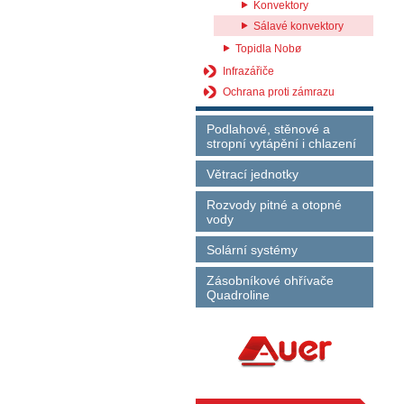
Konvektory
Sálavé konvektory
Topidla Nobø
Infrazářiče
Ochrana proti zámrazu
Podlahové, stěnové a
stropní vytápění i chlazení
Větrací jednotky
Rozvody pitné a otopné
vody
Solární systémy
Zásobníkové ohřívače
Quadroline