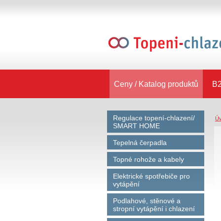
Ceny / Katalog produktů
B2
Regulace topení-chlazení/
Ú
SMART HOME
Tepelná čerpadla
Topné rohože a kabely
Elektrické spotřebiče pro
vytápění
Podlahové, stěnové a
stropní vytápění i chlazení