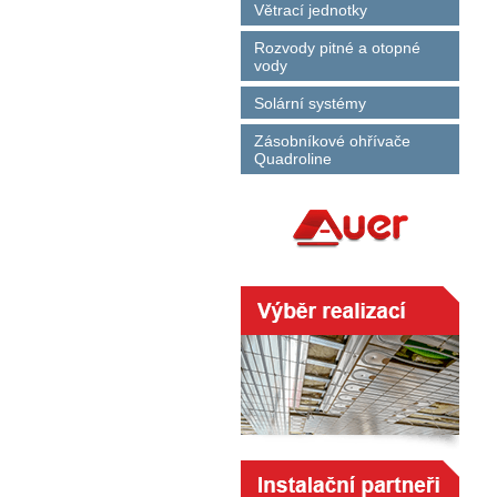
Větrací jednotky
Rozvody pitné a otopné
vody
Solární systémy
Zásobníkové ohřívače
Quadroline