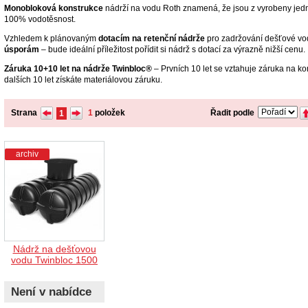
Monobloková konstrukce
nádrží na vodu Roth znamená, že jsou z vyrobeny jedn
100% vodotěsnost.
Vzhledem k plánovaným
dotacím na retenční nádrže
pro zadržování dešťové vo
úsporám
– bude ideální příležitost pořídit si nádrž s dotací za výrazně nižší cenu.
Záruka 10+10 let na nádrže Twinbloc®
– Prvních 10 let se vztahuje záruka na k
dalších 10 let získáte materiálovou záruku.
Strana
1
položek
Řadit podle
1
archiv
Nádrž na dešťovou
vodu Twinbloc 1500
Není v nabídce