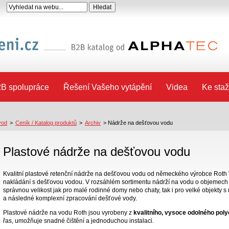
B spolupráce
Řešení Vašeho vytápění
Videa
Ke staž
vod
>
Ceník / Katalog produktů
>
Archiv
>
Nádrže na dešťovou vodu
Plastové nádrže na dešťovou vodu
Kvalitní plastové retenční nádrže na dešťovou vodu od německého výrobce Roth 
nakládání s dešťovou vodou. V rozsáhlém sortimentu nádrží na vodu o objemech 
správnou velikost jak pro malé rodinné domy nebo chaty, tak i pro velké objekty
a následné komplexní zpracování dešťové vody.
Plastové nádrže na vodu Roth jsou vyrobeny z
kvalitního, vysoce odolného pol
řas, umožňuje snadné čištění a jednoduchou instalaci.